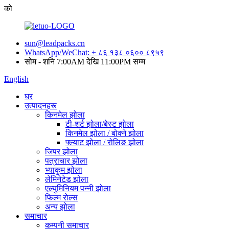
को
sun@leadpacks.cn
WhatsApp/WeChat: + ८६ १३८ ०६०० ८९५९
सोम - शनि 7:00AM देखि 11:00PM सम्म
English
घर
उत्पादनहरू
किनमेल झोला
टी-शर्ट झोला/बेस्ट झोला
किनमेल झोला / बोक्ने झोला
फ्ल्याट झोला / रोलिङ झोला
जिपर झोला
पत्राचार झोला
भ्याकुम झोला
लेमिनेटेड झोला
एल्युमिनियम पन्नी झोला
फिल्म रोल्स
अन्य झोला
समाचार
कम्पनी समाचार