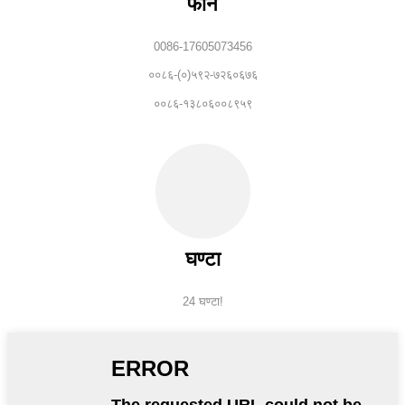
फोन
0086-17605073456
००८६-(०)५९२-७२६०६७६
००८६-१३८०६००८९५९
घण्टा
24 घण्टा!