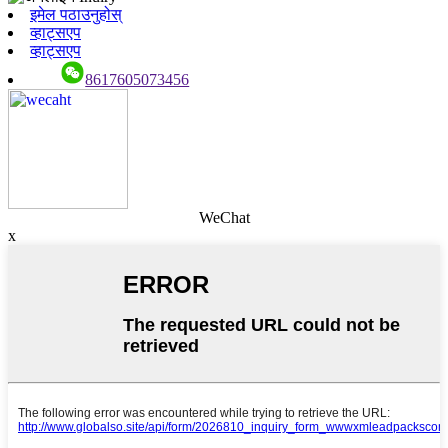
इमेल पठाउनुहोस्
व्हाट्सएप
व्हाट्सएप
8617605073456
WeChat
x