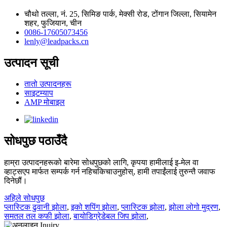
चौथो तल्ला, नं. 25, सिमिङ पार्क, मेक्सी रोड, टोंगान जिल्ला, सियामेन
शहर, फुजियान, चीन
0086-17605073456
lenly@leadpacks.cn
उत्पादन सूची
तातो उत्पादनहरू
साइटम्याप
AMP मोबाइल
सोधपुछ पठाउँदै
हाम्रा उत्पादनहरूको बारेमा सोधपुछको लागि, कृपया हामीलाई इ-मेल वा
व्हाट्सएप मार्फत सम्पर्क गर्न नहिचकिचाउनुहोस्, हामी तपाईंलाई तुरुन्तै जवाफ
दिनेछौं।
अहिले सोधपुछ
प्लास्टिक ढुवानी झोला
,
इको शपिंग झोला
,
प्लास्टिक झोला
,
झोला लोगो मुद्रण
,
समतल तल कफी झोला
,
बायोडिग्रेडेबल जिप झोला
,