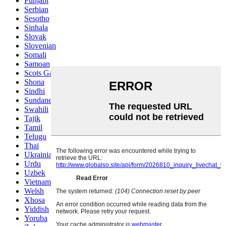
Punjabi
Serbian
Sesotho
Sinhala
Slovak
Slovenian
Somali
Samoan
Scots Gaelic
Shona
Sindhi
Sundanese
Swahili
Tajik
Tamil
Telugu
Thai
Ukrainian
Urdu
Uzbek
Vietnamese
Welsh
Xhosa
Yiddish
Yoruba