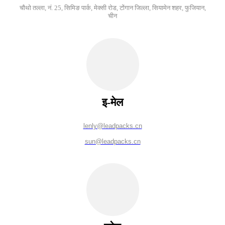
चौथो तल्ला, नं. 25, सिमिङ पार्क, मेक्सी रोड, टोंगान जिल्ला, सियामेन शहर, फुजियान,
चीन
इ-मेल
lenly@leadpacks.cn
sun@leadpacks.cn