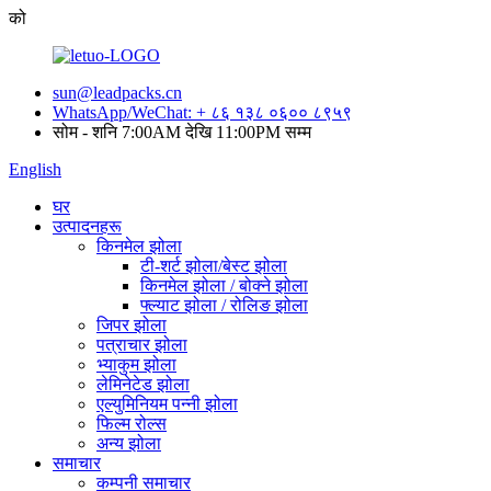
को
sun@leadpacks.cn
WhatsApp/WeChat: + ८६ १३८ ०६०० ८९५९
सोम - शनि 7:00AM देखि 11:00PM सम्म
English
घर
उत्पादनहरू
किनमेल झोला
टी-शर्ट झोला/बेस्ट झोला
किनमेल झोला / बोक्ने झोला
फ्ल्याट झोला / रोलिङ झोला
जिपर झोला
पत्राचार झोला
भ्याकुम झोला
लेमिनेटेड झोला
एल्युमिनियम पन्नी झोला
फिल्म रोल्स
अन्य झोला
समाचार
कम्पनी समाचार