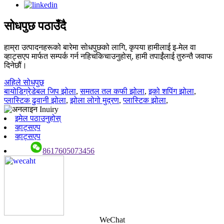
सोधपुछ पठाउँदै
हाम्रा उत्पादनहरूको बारेमा सोधपुछको लागि, कृपया हामीलाई इ-मेल वा
व्हाट्सएप मार्फत सम्पर्क गर्न नहिचकिचाउनुहोस्, हामी तपाईंलाई तुरुन्तै जवाफ
दिनेछौं।
अहिले सोधपुछ
बायोडिग्रेडेबल जिप झोला
,
समतल तल कफी झोला
,
इको शपिंग झोला
,
प्लास्टिक ढुवानी झोला
,
झोला लोगो मुद्रण
,
प्लास्टिक झोला
,
इमेल पठाउनुहोस्
व्हाट्सएप
व्हाट्सएप
8617605073456
WeChat