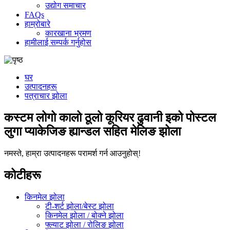
उद्योग समाचार
FAQs
हाम्रोबारे
कारखाना भ्रमण
हामीलाई सम्पर्क गर्नुहोस
घर
उत्पादनहरू
पत्राचार झोला
कस्टम लोगो कालो ठूलो कूरियर ढुवानी इको पोस्टल
लुगा प्याकेजिङ ह्यान्डल सहित मेलिङ झोला
नमस्ते, हाम्रा उत्पादनहरू परामर्श गर्न आउनुहोस्!
कोटीहरू
किनमेल झोला
टी-शर्ट झोला/बेस्ट झोला
किनमेल झोला / बोक्ने झोला
फ्ल्याट झोला / रोलिङ झोला