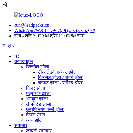
को
sun@leadpacks.cn
WhatsApp/WeChat: + ८६ १३८ ०६०० ८९५९
सोम - शनि 7:00AM देखि 11:00PM सम्म
English
घर
उत्पादनहरू
किनमेल झोला
टी-शर्ट झोला/बेस्ट झोला
किनमेल झोला / बोक्ने झोला
फ्ल्याट झोला / रोलिङ झोला
जिपर झोला
पत्राचार झोला
भ्याकुम झोला
लेमिनेटेड झोला
एल्युमिनियम पन्नी झोला
फिल्म रोल्स
अन्य झोला
समाचार
कम्पनी समाचार