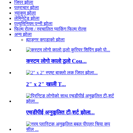
जिपर झोला
पत्राचार झोला
भ्याकुम झोला
लेमिनेटेड झोला
एल्युमिनियम पन्नी झोला
फिल्म रोल्स / स्वचालित प्याकिंग फिल्म रोल्स
अन्य झोला
ह्याङ्गर कपडाको झोला
कस्टम लोगो कालो ठूलो Cou...
2″ x 2″ खाली T...
एचडीपीई अनुकूलित टी-शर्ट झोला...