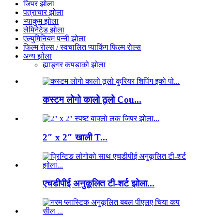
जिपर झोला
पत्राचार झोला
भ्याकुम झोला
लेमिनेटेड झोला
एल्युमिनियम पन्नी झोला
फिल्म रोल्स / स्वचालित प्याकिंग फिल्म रोल्स
अन्य झोला
ह्याङ्गर कपडाको झोला
कस्टम लोगो कालो ठूलो Cou...
2″ x 2″ खाली T...
एचडीपीई अनुकूलित टी-शर्ट झोला...