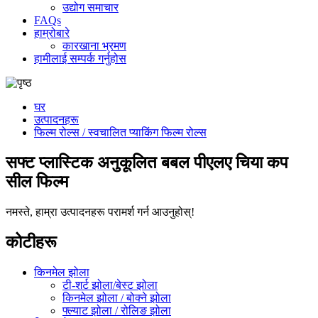
उद्योग समाचार
FAQs
हाम्रोबारे
कारखाना भ्रमण
हामीलाई सम्पर्क गर्नुहोस
घर
उत्पादनहरू
फिल्म रोल्स / स्वचालित प्याकिंग फिल्म रोल्स
सफ्ट प्लास्टिक अनुकूलित बबल पीएलए चिया कप
सील फिल्म
नमस्ते, हाम्रा उत्पादनहरू परामर्श गर्न आउनुहोस्!
कोटीहरू
किनमेल झोला
टी-शर्ट झोला/बेस्ट झोला
किनमेल झोला / बोक्ने झोला
फ्ल्याट झोला / रोलिङ झोला