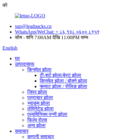
को
sun@leadpacks.cn
WhatsApp/WeChat: + ८६ १३८ ०६०० ८९५९
सोम - शनि 7:00AM देखि 11:00PM सम्म
English
घर
उत्पादनहरू
किनमेल झोला
टी-शर्ट झोला/बेस्ट झोला
किनमेल झोला / बोक्ने झोला
फ्ल्याट झोला / रोलिङ झोला
जिपर झोला
पत्राचार झोला
भ्याकुम झोला
लेमिनेटेड झोला
एल्युमिनियम पन्नी झोला
फिल्म रोल्स
अन्य झोला
समाचार
कम्पनी समाचार